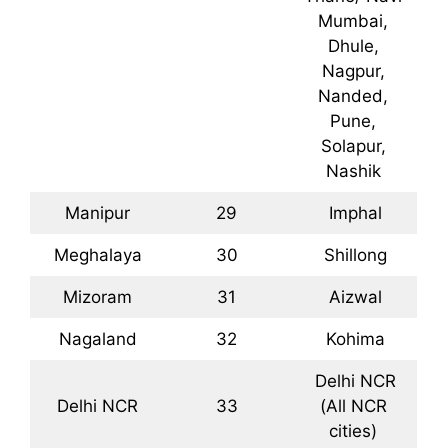
Mumbai,
Dhule,
Nagpur,
Nanded,
Pune,
Solapur,
Nashik
Manipur
29
Imphal
Meghalaya
30
Shillong
Mizoram
31
Aizwal
Nagaland
32
Kohima
Delhi NCR
Delhi NCR
33
(All NCR
cities)