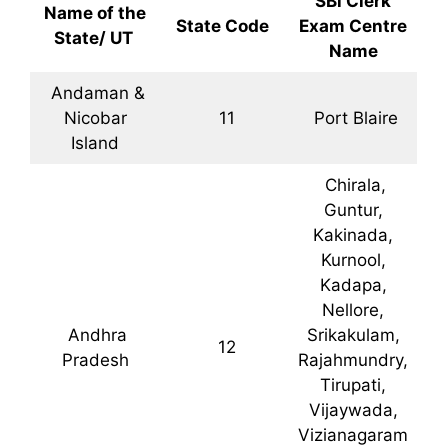
SBi Clerk
Name of the
State Code
Exam Centre
State/ UT
Name
Andaman &
Nicobar
11
Port Blaire
Island
Chirala,
Guntur,
Kakinada,
Kurnool,
Kadapa,
Nellore,
Andhra
Srikakulam,
12
Pradesh
Rajahmundry,
Tirupati,
Vijaywada,
Vizianagaram