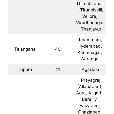
Thiruchirapall
i, Tirunelvelli,
Vellore,
Virudhunagar
, Thanjavur
Khammam,
Hyderabad,
Telangana
40
Karimnagar,
Warangal
Tripura
41
Agartala
Prayagraj
(Allahabad),
Agra, Aligarh,
Bareilly,
Faizabad,
Ghaziabad,