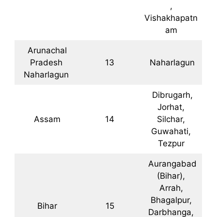
,
Vishakhapatn
am
Arunachal
Pradesh
13
Naharlagun
Naharlagun
Dibrugarh,
Jorhat,
Assam
14
Silchar,
Guwahati,
Tezpur
Aurangabad
(Bihar),
Arrah,
Bhagalpur,
Bihar
15
Darbhanga,