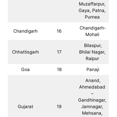
Muzaffarpur,
Gaya, Patna,
Purnea
Chandigarh-
Chandigarh
16
Mohali
Bilaspur,
Chhattisgarh
17
Bhilai Nagar,
Raipur
Goa
18
Panaji
Anand,
Ahmedabad
–
Gandhinagar,
Gujarat
19
Jamnagar,
Mehsana,