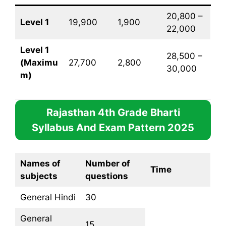
20,800 –
Level 1
19,900
1,900
22,000
Level 1
28,500 –
(Maximu
27,700
2,800
30,000
m)
Rajasthan 4th Grade Bharti
Syllabus And Exam Pattern
2025
Names of
Number of
Time
subjects
questions
General Hindi
30
General
15