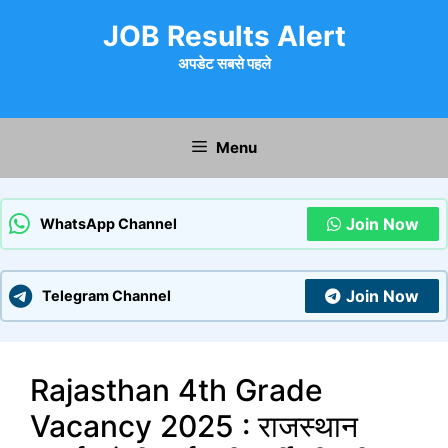
Skip
JOB Results Alert
to
content
अपडेट सबसे पहले
Menu
Join Now
WhatsApp Channel
Join Now
Telegram Channel
Rajasthan 4th Grade
Vacancy 2025 : राजस्थान