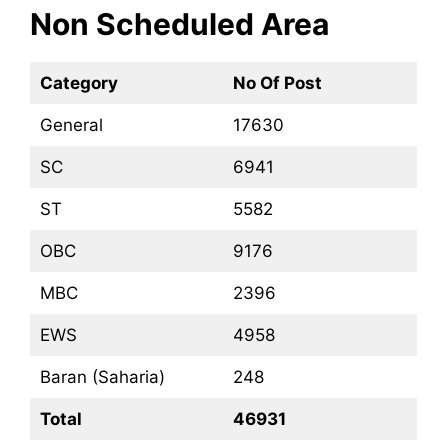
Non Scheduled Area
Category
No Of Post
General
17630
SC
6941
ST
5582
OBC
9176
MBC
2396
EWS
4958
Baran (Saharia)
248
Total
46931