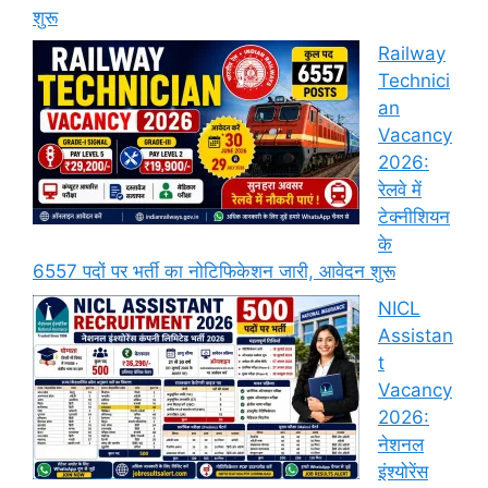
शुरू
Railway
Technici
an
Vacancy
2026:
रेलवे में
टेक्नीशियन
के
6557 पदों पर भर्ती का नोटिफिकेशन जारी, आवेदन शुरू
NICL
Assistan
t
Vacancy
2026:
नेशनल
इंश्योरेंस