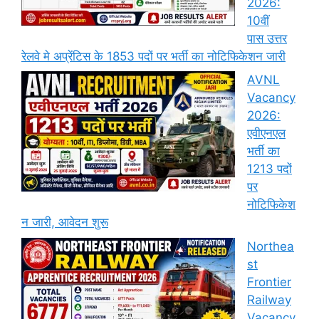
2026:
10वीं
पास उत्तर
रेलवे मे अप्रेंटिस के 1853 पदों पर भर्ती का नोटिफिकेशन जारी
AVNL
Vacancy
2026:
एवीएनएल
भर्ती का
1213 पदों
पर
नोटिफिकेश
न जारी, आवेदन शुरू
Northea
st
Frontier
Railway
Vacancy