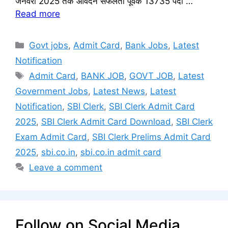
जनवरी 2025 तक आवेदन सफलता पूर्वक 13735 पदों …
Read more
Categories
Govt jobs
,
Admit Card
,
Bank Jobs
,
Latest
Notification
Tags
Admit Card
,
BANK JOB
,
GOVT JOB
,
Latest
Government Jobs
,
Latest News
,
Latest
Notification
,
SBI Clerk
,
SBI Clerk Admit Card
2025
,
SBI Clerk Admit Card Download
,
SBI Clerk
Exam Admit Card
,
SBI Clerk Prelims Admit Card
2025
,
sbi.co.in
,
sbi.co.in admit card
Leave a comment
Follow on Social Media