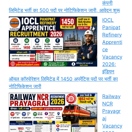
कंपनी
लिमिटेड भर्ती का 500 पदों पर नोटिफिकेशन जारी, आवेदन शुरू
IOCL
Panipat
Refinery
Apprenti
ce
Vacancy
2026:
इंडियन
ऑयल कॉरपोरेशन लिमिटेड में 1450 अप्रेंटिस पदों पर भर्ती का
नोटिफिकेशन जारी
Railway
NCR
Prayagr
aj
Vacancy