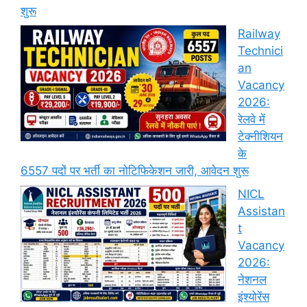
शुरू
Railway
Technici
an
Vacancy
2026:
रेलवे में
टेक्नीशियन
के
6557 पदों पर भर्ती का नोटिफिकेशन जारी, आवेदन शुरू
NICL
Assistan
t
Vacancy
2026:
नेशनल
इंश्योरेंस