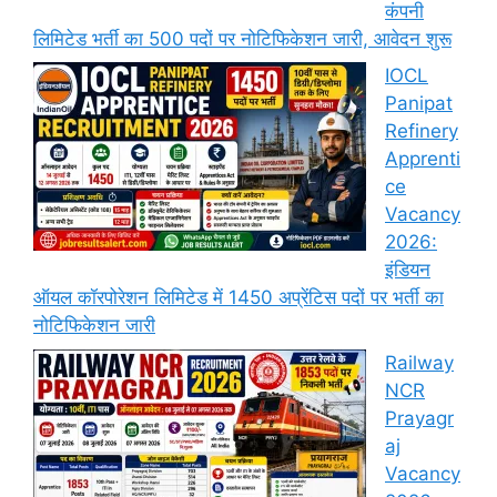
कंपनी
लिमिटेड भर्ती का 500 पदों पर नोटिफिकेशन जारी, आवेदन शुरू
IOCL
Panipat
Refinery
Apprenti
ce
Vacancy
2026:
इंडियन
ऑयल कॉरपोरेशन लिमिटेड में 1450 अप्रेंटिस पदों पर भर्ती का
नोटिफिकेशन जारी
Railway
NCR
Prayagr
aj
Vacancy