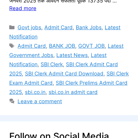
जनवरी 2025 तक आवेदन सफलता पूर्वक 13735 पदों …
Read more
Categories
Govt jobs
,
Admit Card
,
Bank Jobs
,
Latest
Notification
Tags
Admit Card
,
BANK JOB
,
GOVT JOB
,
Latest
Government Jobs
,
Latest News
,
Latest
Notification
,
SBI Clerk
,
SBI Clerk Admit Card
2025
,
SBI Clerk Admit Card Download
,
SBI Clerk
Exam Admit Card
,
SBI Clerk Prelims Admit Card
2025
,
sbi.co.in
,
sbi.co.in admit card
Leave a comment
Follow on Social Media