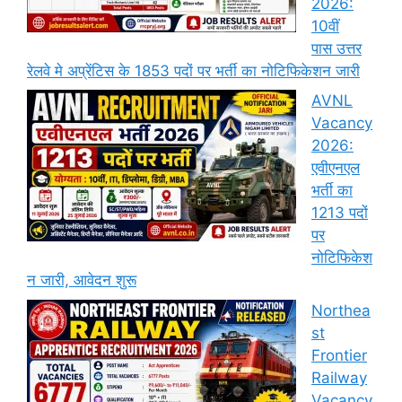
2026:
10वीं
पास उत्तर
रेलवे मे अप्रेंटिस के 1853 पदों पर भर्ती का नोटिफिकेशन जारी
AVNL
Vacancy
2026:
एवीएनएल
भर्ती का
1213 पदों
पर
नोटिफिकेश
न जारी, आवेदन शुरू
Northea
st
Frontier
Railway
Vacancy