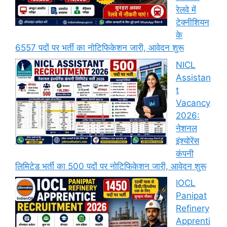
रेलवे में
टेक्नीशियन
के
6557 पदों पर भर्ती का नोटिफिकेशन जारी, आवेदन शुरू
NICL
Assistan
t
Vacancy
2026:
नेशनल
इंश्योरेंस
कंपनी
लिमिटेड भर्ती का 500 पदों पर नोटिफिकेशन जारी, आवेदन शुरू
IOCL
Panipat
Refinery
Apprenti