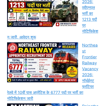
2026:
एवीएनएल
भर्ती का
1213 पदों
पर
नोटिफिकेश
न जारी, आवेदन शुरू
Northea
st
Frontier
Railway
Vacancy
2026:
नॉर्थईस्ट
फ्रंटियर
रेलवे में 10वीं पास अप्रेंटिस के 6777 पदों पर भर्ती का
नोटिफिकेशन जारी