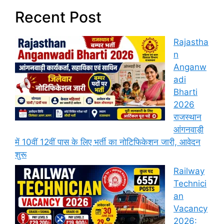
Recent Post
Rajastha
n
Anganw
adi
Bharti
2026
राजस्थान
आंगनवाड़ी
में 10वीं 12वीं पास के लिए भर्ती का नोटिफिकेशन जारी, आवेदन
शुरू
Railway
Technici
an
Vacancy
2026: