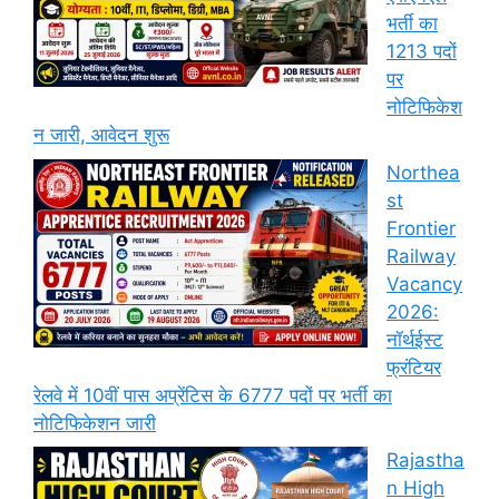
भर्ती का
1213 पदों
पर
नोटिफिकेश
न जारी, आवेदन शुरू
Northea
st
Frontier
Railway
Vacancy
2026:
नॉर्थईस्ट
फ्रंटियर
रेलवे में 10वीं पास अप्रेंटिस के 6777 पदों पर भर्ती का
नोटिफिकेशन जारी
Rajastha
n High