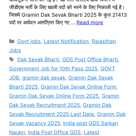
जीडीएस भर्ती के लिए खाली पदों को भरने के लिए निकाली गई है।
जिसमे Gramin Dak Sevak Bharti 2025 के कुल 21413
पदों पर आवेदन आमंत्रित किए गए …
Read more
Categories
Govt jobs
,
Latest Notification
,
Rajasthan
Jobs
Tags
Dak Sevak Bharti
,
GDS Post Office Bharti
,
Government Job for 10th Pass 2025
,
GOVT
JOB
,
gramin dak sevak
,
Gramin Dak Sevak
Bharti 2025
,
Gramin Dak Sevak Online Form
,
Gramin Dak Sevak Online Form 2025
,
Gramin
Dak Sevak Recruitment 2025
,
Gramin Dak
Sevak Recruitment 2025 Last Date
,
Gramin Dak
Sevak Vacancy 2025
,
India post GDS Sarkari
Naukri
,
India Post Office GDS
,
Latest