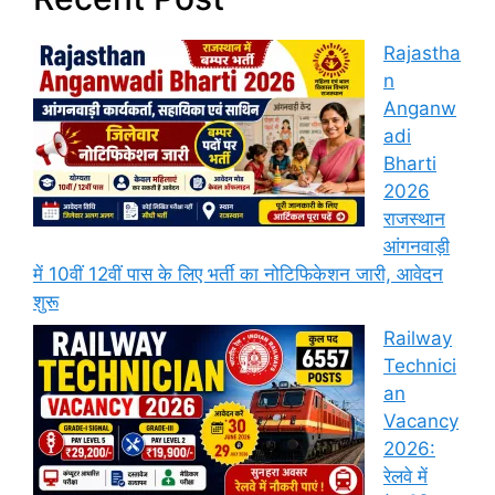
Rajastha
n
Anganw
adi
Bharti
2026
राजस्थान
आंगनवाड़ी
में 10वीं 12वीं पास के लिए भर्ती का नोटिफिकेशन जारी, आवेदन
शुरू
Railway
Technici
an
Vacancy
2026:
रेलवे में