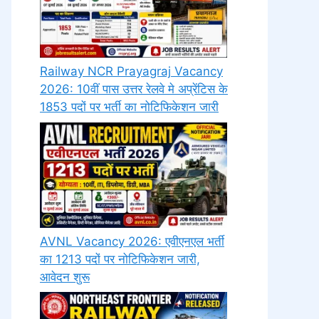
Railway NCR Prayagraj Vacancy
2026: 10वीं पास उत्तर रेलवे मे अप्रेंटिस के
1853 पदों पर भर्ती का नोटिफिकेशन जारी
AVNL Vacancy 2026: एवीएनएल भर्ती
का 1213 पदों पर नोटिफिकेशन जारी,
आवेदन शुरू