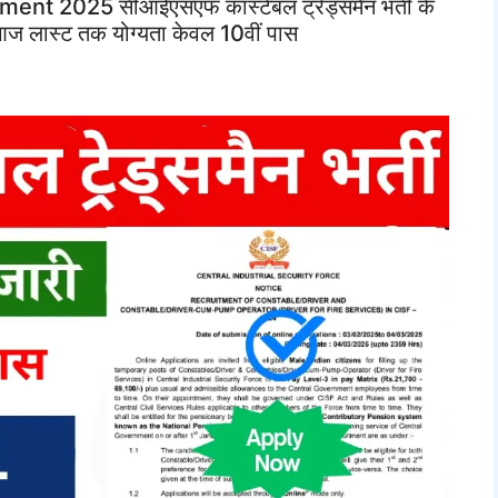
 2025 सीआईएसएफ कांस्टेबल ट्रेड्समैन भर्ती के
ज लास्ट तक योग्यता केवल 10वीं पास