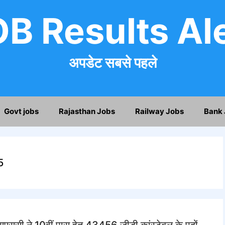
B Results Al
अपडेट सबसे पहले
Govt jobs
Rajasthan Jobs
Railway Jobs
Bank 
5
े 10वीं पास हेतु 43456 जीडी कांस्टेबल के पदों