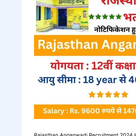
Rajasthan Anganwadi Recruitment 2024 नमस्कार 