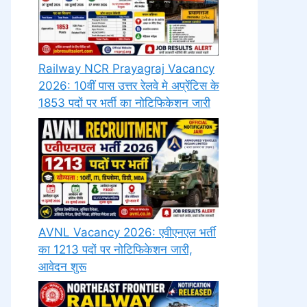
Railway NCR Prayagraj Vacancy
2026: 10वीं पास उत्तर रेलवे मे अप्रेंटिस के
1853 पदों पर भर्ती का नोटिफिकेशन जारी
AVNL Vacancy 2026: एवीएनएल भर्ती
का 1213 पदों पर नोटिफिकेशन जारी,
आवेदन शुरू