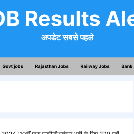
B Results Al
अपडेट सबसे पहले
Govt jobs
Rajasthan Jobs
Railway Jobs
Bank 
4 :10वीं पास एनपीसीआईएल भर्ती के लिए 279 पदों