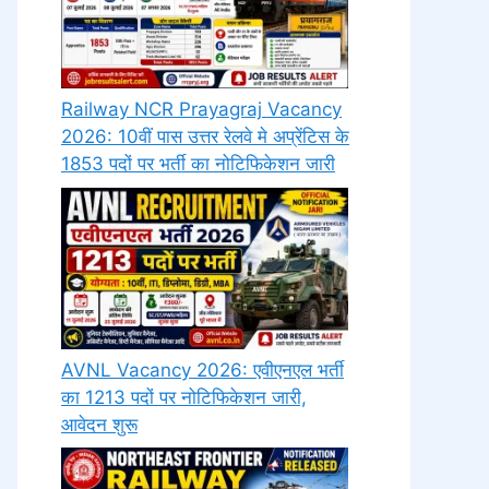
Railway NCR Prayagraj Vacancy
2026: 10वीं पास उत्तर रेलवे मे अप्रेंटिस के
1853 पदों पर भर्ती का नोटिफिकेशन जारी
AVNL Vacancy 2026: एवीएनएल भर्ती
का 1213 पदों पर नोटिफिकेशन जारी,
आवेदन शुरू