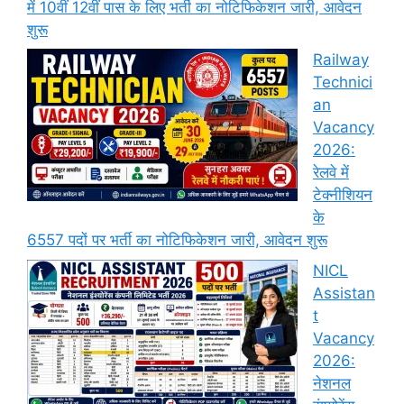
में 10वीं 12वीं पास के लिए भर्ती का नोटिफिकेशन जारी, आवेदन
शुरू
Railway
Technici
an
Vacancy
2026:
रेलवे में
टेक्नीशियन
के
6557 पदों पर भर्ती का नोटिफिकेशन जारी, आवेदन शुरू
NICL
Assistan
t
Vacancy
2026:
नेशनल