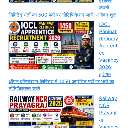
इंश्योरेंस
कंपनी
लिमिटेड भर्ती का 500 पदों पर नोटिफिकेशन जारी, आवेदन शुरू
IOCL
Panipat
Refinery
Apprenti
ce
Vacancy
2026:
इंडियन
ऑयल कॉरपोरेशन लिमिटेड में 1450 अप्रेंटिस पदों पर भर्ती का
नोटिफिकेशन जारी
Railway
NCR
Prayagr
aj
Vacancy