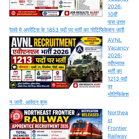
2026:
10वीं
पास उत्तर
रेलवे मे अप्रेंटिस के 1853 पदों पर भर्ती का नोटिफिकेशन जारी
AVNL
Vacancy
2026:
एवीएनएल
भर्ती का
1213 पदों
पर
नोटिफिकेश
न जारी, आवेदन शुरू
Northea
st
Frontier
Railway