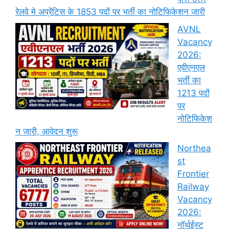
रेलवे मे अप्रेंटिस के 1853 पदों पर भर्ती का नोटिफिकेशन जारी
AVNL
Vacancy
2026:
एवीएनएल
भर्ती का
1213 पदों
पर
नोटिफिकेश
न जारी, आवेदन शुरू
Northea
st
Frontier
Railway
Vacancy
2026:
नॉर्थईस्ट