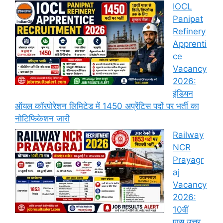
IOCL
Panipat
Refinery
Apprenti
ce
Vacancy
2026:
इंडियन
ऑयल कॉरपोरेशन लिमिटेड में 1450 अप्रेंटिस पदों पर भर्ती का
नोटिफिकेशन जारी
Railway
NCR
Prayagr
aj
Vacancy
2026:
10वीं
पास उत्तर