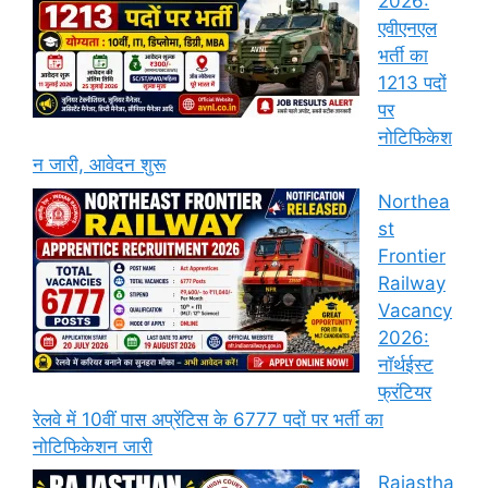
2026:
एवीएनएल
भर्ती का
1213 पदों
पर
नोटिफिकेश
न जारी, आवेदन शुरू
Northea
st
Frontier
Railway
Vacancy
2026:
नॉर्थईस्ट
फ्रंटियर
रेलवे में 10वीं पास अप्रेंटिस के 6777 पदों पर भर्ती का
नोटिफिकेशन जारी
Rajastha