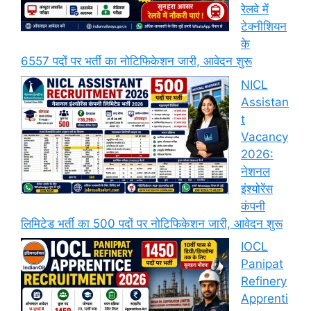
रेलवे में
टेक्नीशियन
के
6557 पदों पर भर्ती का नोटिफिकेशन जारी, आवेदन शुरू
NICL
Assistan
t
Vacancy
2026:
नेशनल
इंश्योरेंस
कंपनी
लिमिटेड भर्ती का 500 पदों पर नोटिफिकेशन जारी, आवेदन शुरू
IOCL
Panipat
Refinery
Apprenti