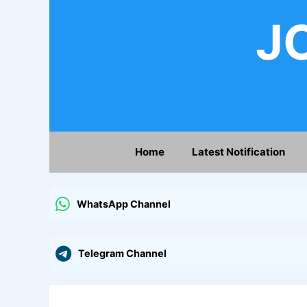
Skip
JO
to
content
Home
Latest Notification
WhatsApp Channel
Telegram Channel