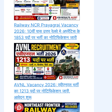
Railway NCR Prayagraj Vacancy
2026: 10वीं पास उत्तर रेलवे मे अप्रेंटिस के
1853 पदों पर भर्ती का नोटिफिकेशन जारी
AVNL Vacancy 2026: एवीएनएल भर्ती
का 1213 पदों पर नोटिफिकेशन जारी,
आवेदन शुरू