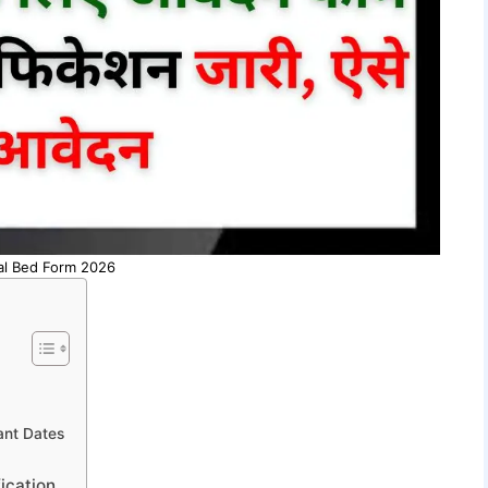
al Bed Form 2026
ant Dates
ication