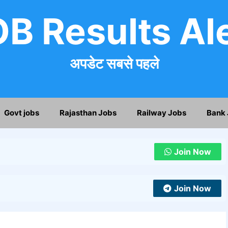
B Results Al
अपडेट सबसे पहले
Govt jobs
Rajasthan Jobs
Railway Jobs
Bank 
Join Now
Join Now