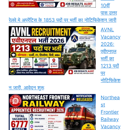
10वीं
पास उत्तर
रेलवे मे अप्रेंटिस के 1853 पदों पर भर्ती का नोटिफिकेशन जारी
AVNL
Vacancy
2026:
एवीएनएल
भर्ती का
1213 पदों
पर
नोटिफिकेश
न जारी, आवेदन शुरू
Northea
st
Frontier
Railway
Vacancy