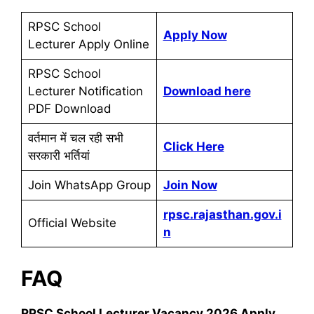
RPSC School
Apply Now
Lecturer Apply Online
RPSC School
Lecturer Notification
Download here
PDF Download
वर्तमान में चल रही सभी
Click Here
सरकारी भर्तियां
Join WhatsApp Group
Join Now
rpsc.rajasthan.gov.i
Official Website
n
FAQ
RPSC School Lecturer Vacancy 2026
Apply