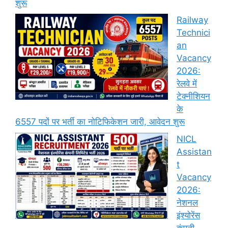
शुरू
Railway
Technici
an
Vacancy
2026:
रेलवे में
टेक्नीशियन
के
6557 पदों पर भर्ती का नोटिफिकेशन जारी, आवेदन शुरू
NICL
Assistan
t
Vacancy
2026:
नेशनल
इंश्योरेंस
कंपनी