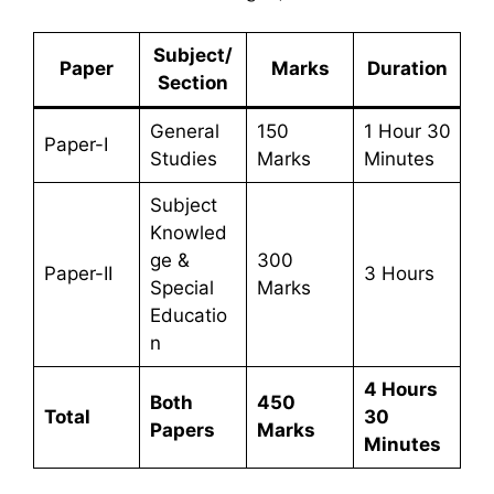
Subject/
Paper
Marks
Duration
Section
General
150
1 Hour 30
Paper-I
Studies
Marks
Minutes
Subject
Knowled
ge &
300
Paper-II
3 Hours
Special
Marks
Educatio
n
4 Hours
Both
450
Total
30
Papers
Marks
Minutes