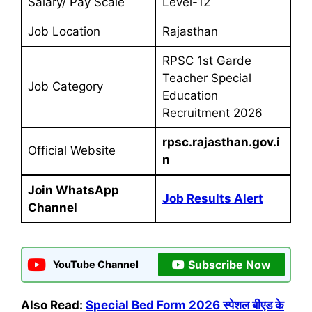
Salary/ Pay Scale
Level-12
Job Location
Rajasthan
RPSC 1st Garde
Teacher Special
Job Category
Education
Recruitment 2026
rpsc.rajasthan.gov.i
Official Website
n
Join WhatsApp
Job Results Alert
Channel
Subscribe Now
YouTube Channel
Also Read:
Special Bed Form 2026 स्पेशल बीएड के