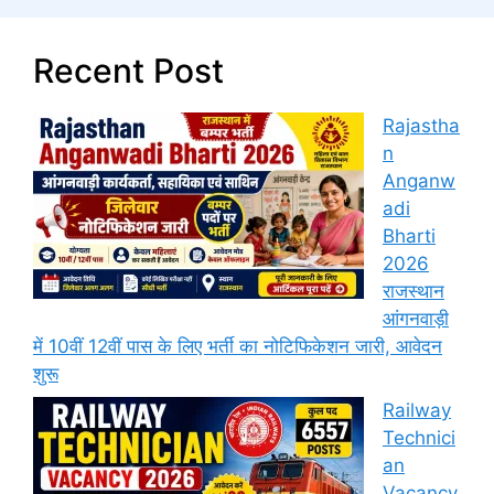
Recent Post
Rajastha
n
Anganw
adi
Bharti
2026
राजस्थान
आंगनवाड़ी
में 10वीं 12वीं पास के लिए भर्ती का नोटिफिकेशन जारी, आवेदन
शुरू
Railway
Technici
an
Vacancy