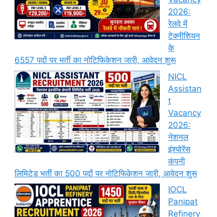
2026:
रेलवे में
टेक्नीशियन
के
6557 पदों पर भर्ती का नोटिफिकेशन जारी, आवेदन शुरू
NICL
Assistan
t
Vacancy
2026:
नेशनल
इंश्योरेंस
कंपनी
लिमिटेड भर्ती का 500 पदों पर नोटिफिकेशन जारी, आवेदन शुरू
IOCL
Panipat
Refinery