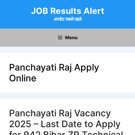
Skip
JOB Results Alert
to
content
अपडेट सबसे पहले
Menu
Panchayati Raj Apply
Online
Panchayati Raj Vacancy
2025 – Last Date to Apply
for 942 Bihar ZP Technical