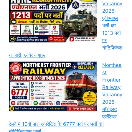
Vacancy
2026:
एवीएनएल
भर्ती का
1213 पदों
पर
नोटिफिकेश
न जारी, आवेदन शुरू
Northea
st
Frontier
Railway
Vacancy
2026:
नॉर्थईस्ट
फ्रंटियर
रेलवे में 10वीं पास अप्रेंटिस के 6777 पदों पर भर्ती का
नोटिफिकेशन जारी