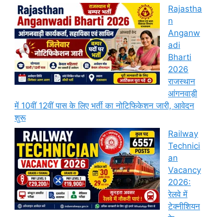
Rajastha
n
Anganw
adi
Bharti
2026
राजस्थान
आंगनवाड़ी
में 10वीं 12वीं पास के लिए भर्ती का नोटिफिकेशन जारी, आवेदन
शुरू
Railway
Technici
an
Vacancy
2026:
रेलवे में
टेक्नीशियन