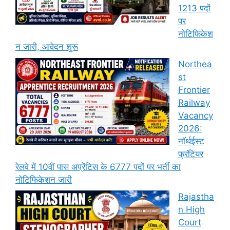
1213 पदों
पर
नोटिफिकेश
न जारी, आवेदन शुरू
Northea
st
Frontier
Railway
Vacancy
2026:
नॉर्थईस्ट
फ्रंटियर
रेलवे में 10वीं पास अप्रेंटिस के 6777 पदों पर भर्ती का
नोटिफिकेशन जारी
Rajastha
n High
Court