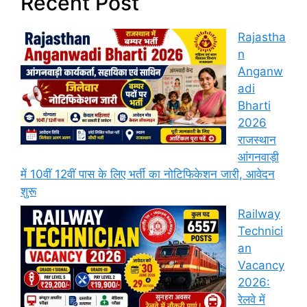
Recent Post
Rajastha
n
Anganw
adi
Bharti
2026
राजस्थान
आंगनवाड़ी
में 10वीं 12वीं पास के लिए भर्ती का नोटिफिकेशन जारी, आवेदन
शुरू
Railway
Technici
an
Vacancy
2026:
रेलवे में