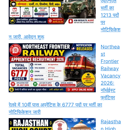
एवीएनएल
भर्ती का
1213 पदों
पर
नोटिफिकेश
न जारी, आवेदन शुरू
Northea
st
Frontier
Railway
Vacancy
2026:
नॉर्थईस्ट
फ्रंटियर
रेलवे में 10वीं पास अप्रेंटिस के 6777 पदों पर भर्ती का
नोटिफिकेशन जारी
Rajastha
n High