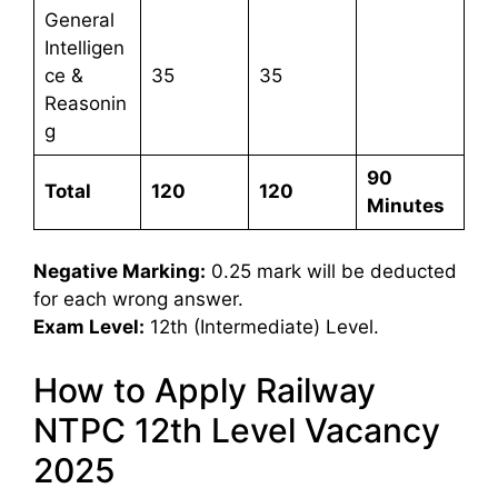
General
Intelligen
ce &
35
35
Reasonin
g
90
Total
120
120
Minutes
Negative Marking:
0.25 mark will be deducted
for each wrong answer.
Exam Level:
12th (Intermediate) Level.
How to Apply Railway
NTPC 12th Level Vacancy
2025