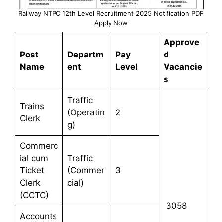
Railway NTPC 12th Level Recruitment 2025 Notification PDF
Apply Now
Approve
Post
Departm
Pay
d
Name
ent
Level
Vacancie
s
Traffic
Trains
(Operatin
2
Clerk
g)
Commerc
ial cum
Traffic
Ticket
(Commer
3
Clerk
cial)
(CCTC)
3058
Accounts