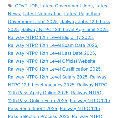
Tags
GOVT JOB
,
Latest Government Jobs
,
Latest
News
,
Latest Notification
,
Latest Rajasthan
Government Jobs 2025
,
Railway Jobs 12th Pass
2025
,
Railway NTPC 12th Level Age Limit 2025
,
Railway NTPC 12th Level Eligibility 2025
,
Railway NTPC 12th Level Exam Date 2025
,
Railway NTPC 12th Level Last Date 2025
,
Railway NTPC 12th Level Official Website
,
Railway NTPC 12th Level Qualification 2025
,
Railway NTPC 12th Level Salary 2025
,
Railway
NTPC 12th Level Vacancy 2025
,
Railway NTPC
12th Pass Apply Online 2025
,
Railway NTPC
12th Pass Online Form 2025
,
Railway NTPC 12th
Pass Recruitment 2025
,
Railway NTPC 12th
Pass Selection Process 2025
,
Railway NTPC