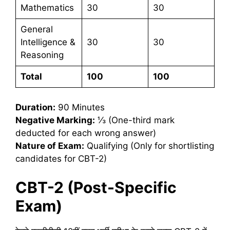
Mathematics
30
30
General
Intelligence &
30
30
Reasoning
Total
100
100
Duration:
90 Minutes
Negative Marking:
⅓ (One-third mark
deducted for each wrong answer)
Nature of Exam:
Qualifying (Only for shortlisting
candidates for CBT-2)
CBT-2 (Post-Specific
Exam)