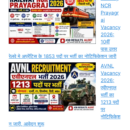
NCR
Prayagr
aj
Vacancy
2026:
10वीं
पास उत्तर
रेलवे मे अप्रेंटिस के 1853 पदों पर भर्ती का नोटिफिकेशन जारी
AVNL
Vacancy
2026:
एवीएनएल
भर्ती का
1213 पदों
पर
नोटिफिकेश
न जारी, आवेदन शुरू