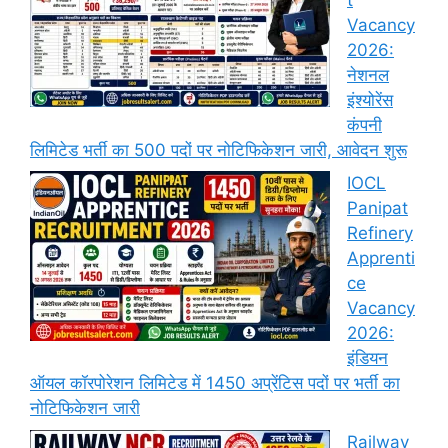
Vacancy
2026:
नेशनल
इंश्योरेंस
कंपनी
लिमिटेड भर्ती का 500 पदों पर नोटिफिकेशन जारी, आवेदन शुरू
IOCL
Panipat
Refinery
Apprenti
ce
Vacancy
2026:
इंडियन
ऑयल कॉरपोरेशन लिमिटेड में 1450 अप्रेंटिस पदों पर भर्ती का
नोटिफिकेशन जारी
Railway