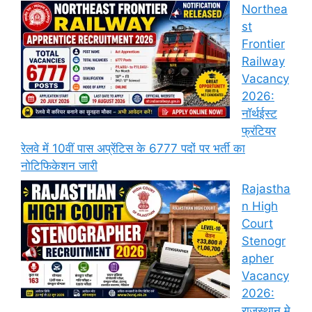
Northea
st
Frontier
Railway
Vacancy
2026:
नॉर्थईस्ट
फ्रंटियर
रेलवे में 10वीं पास अप्रेंटिस के 6777 पदों पर भर्ती का
नोटिफिकेशन जारी
Rajastha
n High
Court
Stenogr
apher
Vacancy
2026:
राजस्थान मे