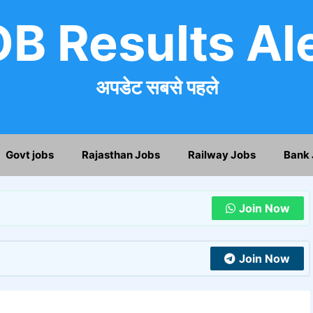
B Results Al
अपडेट सबसे पहले
Govt jobs
Rajasthan Jobs
Railway Jobs
Bank 
Join Now
Join Now