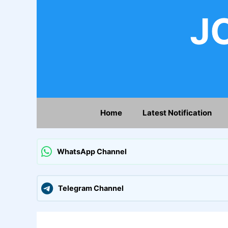
Skip
JO
to
content
Home
Latest Notification
WhatsApp Channel
Telegram Channel