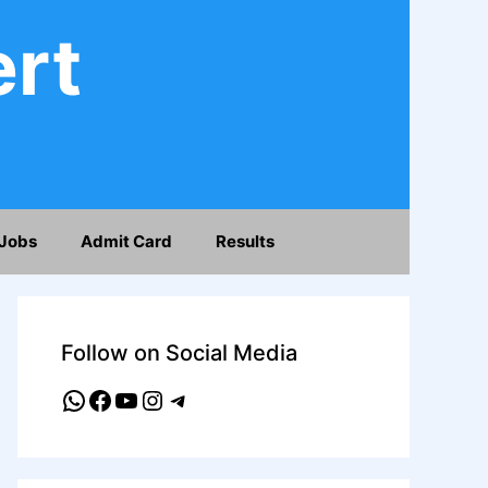
ert
Jobs
Admit Card
Results
Follow on Social Media
WhatsApp
Facebook
YouTube
Instagram
Telegram