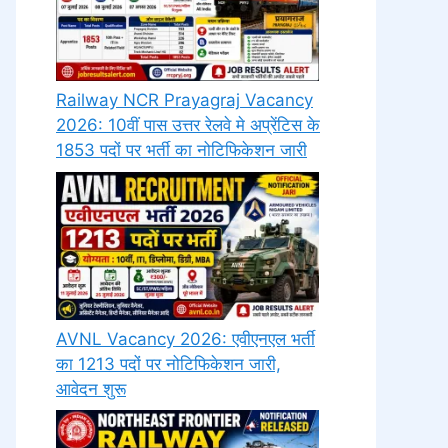
Railway NCR Prayagraj Vacancy
2026: 10वीं पास उत्तर रेलवे मे अप्रेंटिस के
1853 पदों पर भर्ती का नोटिफिकेशन जारी
AVNL Vacancy 2026: एवीएनएल भर्ती
का 1213 पदों पर नोटिफिकेशन जारी,
आवेदन शुरू