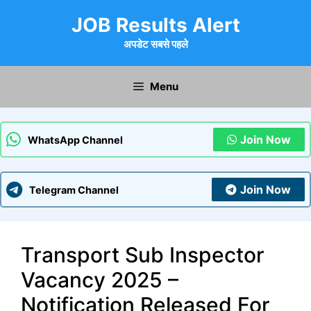
Skip
JOB Results Alert
to
content
अपडेट सबसे पहले
Menu
Join Now
WhatsApp Channel
Join Now
Telegram Channel
Transport Sub Inspector
Vacancy 2025 –
Notification Released For