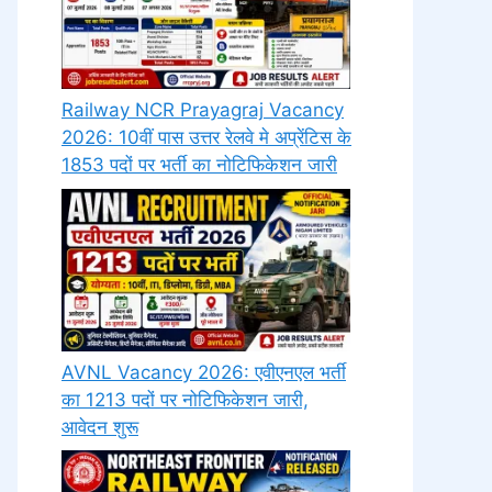
Railway NCR Prayagraj Vacancy
2026: 10वीं पास उत्तर रेलवे मे अप्रेंटिस के
1853 पदों पर भर्ती का नोटिफिकेशन जारी
AVNL Vacancy 2026: एवीएनएल भर्ती
का 1213 पदों पर नोटिफिकेशन जारी,
आवेदन शुरू