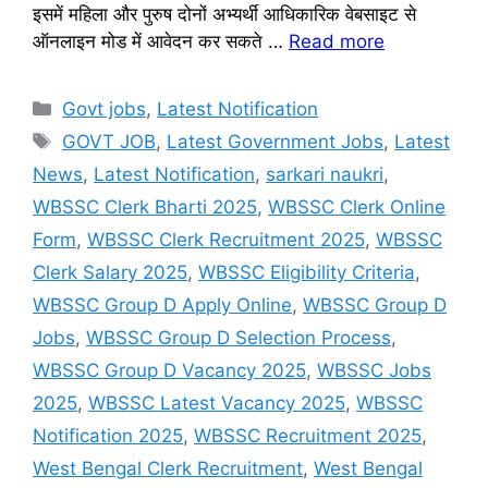
इसमें महिला और पुरुष दोनों अभ्यर्थी आधिकारिक वेबसाइट से
ऑनलाइन मोड में आवेदन कर सकते …
Read more
Categories
Govt jobs
,
Latest Notification
Tags
GOVT JOB
,
Latest Government Jobs
,
Latest
News
,
Latest Notification
,
sarkari naukri
,
WBSSC Clerk Bharti 2025
,
WBSSC Clerk Online
Form
,
WBSSC Clerk Recruitment 2025
,
WBSSC
Clerk Salary 2025
,
WBSSC Eligibility Criteria
,
WBSSC Group D Apply Online
,
WBSSC Group D
Jobs
,
WBSSC Group D Selection Process
,
WBSSC Group D Vacancy 2025
,
WBSSC Jobs
2025
,
WBSSC Latest Vacancy 2025
,
WBSSC
Notification 2025
,
WBSSC Recruitment 2025
,
West Bengal Clerk Recruitment
,
West Bengal