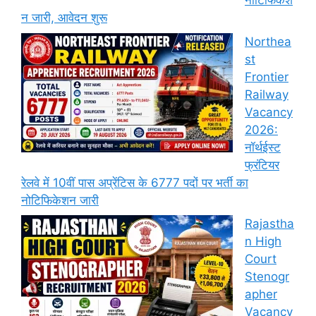
नोटिफिकेश
न जारी, आवेदन शुरू
Northea
st
Frontier
Railway
Vacancy
2026:
नॉर्थईस्ट
फ्रंटियर
रेलवे में 10वीं पास अप्रेंटिस के 6777 पदों पर भर्ती का
नोटिफिकेशन जारी
Rajastha
n High
Court
Stenogr
apher
Vacancy