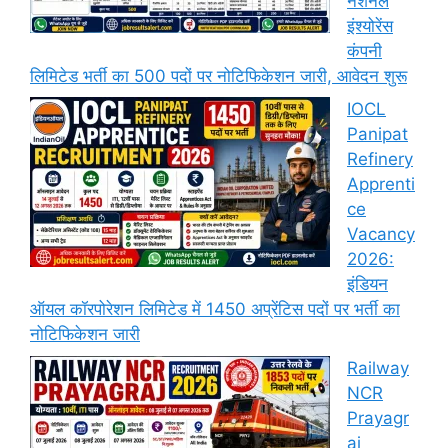
नेशनल
इंश्योरेंस
कंपनी
लिमिटेड भर्ती का 500 पदों पर नोटिफिकेशन जारी, आवेदन शुरू
IOCL
Panipat
Refinery
Apprenti
ce
Vacancy
2026:
इंडियन
ऑयल कॉरपोरेशन लिमिटेड में 1450 अप्रेंटिस पदों पर भर्ती का
नोटिफिकेशन जारी
Railway
NCR
Prayagr
aj