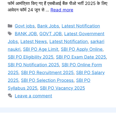
फॉर्म आमंत्रित किए गए हैं एसबीआई बैंक पीओ भर्ती 2025 के लिए
आवेदन फॉर्म 24 जून से …
Read more
Categories
Govt jobs
,
Bank Jobs
,
Latest Notification
Tags
BANK JOB
,
GOVT JOB
,
Latest Government
Jobs
,
Latest News
,
Latest Notification
,
sarkari
naukri
,
SBI PO Age Limit
,
SBI PO Apply Online
,
SBI PO Eligibility 2025
,
SBI PO Exam Date 2025
,
SBI PO Notification 2025
,
SBI PO Online Form
2025
,
SBI PO Recruitment 2025
,
SBI PO Salary
2025
,
SBI PO Selection Process
,
SBI PO
Syllabus 2025
,
SBI PO Vacancy 2025
Leave a comment