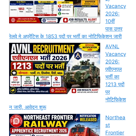
Vacancy
2026:
10वीं
पास उत्तर
रेलवे मे अप्रेंटिस के 1853 पदों पर भर्ती का नोटिफिकेशन जारी
AVNL
Vacancy
2026:
एवीएनएल
भर्ती का
1213 पदों
पर
नोटिफिकेश
न जारी, आवेदन शुरू
Northea
st
Frontier