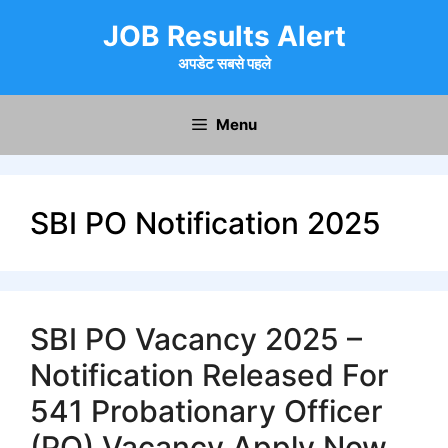
Skip
JOB Results Alert
to
content
अपडेट सबसे पहले
Menu
SBI PO Notification 2025
SBI PO Vacancy 2025 –
Notification Released For
541 Probationary Officer
(PO) Vacancy Apply Now