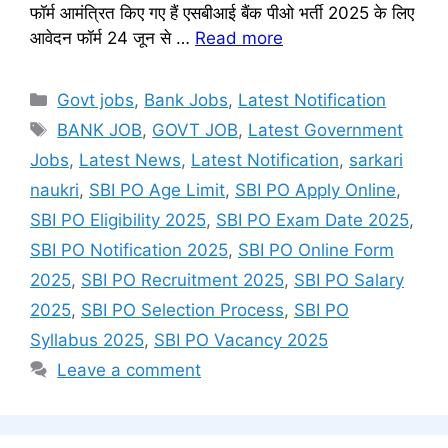
फॉर्म आमंत्रित किए गए हैं एसबीआई बैंक पीओ भर्ती 2025 के लिए
आवेदन फॉर्म 24 जून से …
Read more
Categories
Govt jobs
,
Bank Jobs
,
Latest Notification
Tags
BANK JOB
,
GOVT JOB
,
Latest Government
Jobs
,
Latest News
,
Latest Notification
,
sarkari
naukri
,
SBI PO Age Limit
,
SBI PO Apply Online
,
SBI PO Eligibility 2025
,
SBI PO Exam Date 2025
,
SBI PO Notification 2025
,
SBI PO Online Form
2025
,
SBI PO Recruitment 2025
,
SBI PO Salary
2025
,
SBI PO Selection Process
,
SBI PO
Syllabus 2025
,
SBI PO Vacancy 2025
Leave a comment