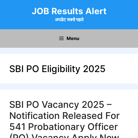
Skip
JOB Results Alert
to
content
अपडेट सबसे पहले
Menu
SBI PO Eligibility 2025
SBI PO Vacancy 2025 –
Notification Released For
541 Probationary Officer
(PO) Vacancy Apply Now