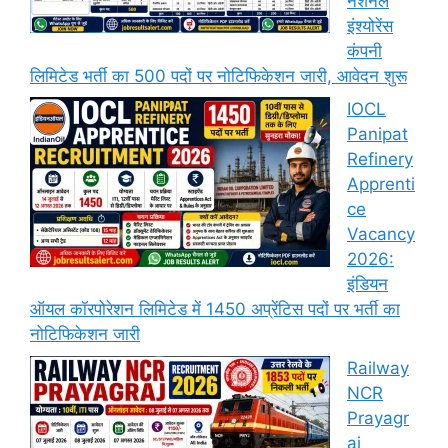
नेशनल
इंश्योरेंस
कंपनी
लिमिटेड भर्ती का 500 पदों पर नोटिफिकेशन जारी, आवेदन शुरू
IOCL
Panipat
Refinery
Apprenti
ce
Vacancy
2026:
इंडियन
ऑयल कॉरपोरेशन लिमिटेड में 1450 अप्रेंटिस पदों पर भर्ती का
नोटिफिकेशन जारी
Railway
NCR
Prayagr
aj