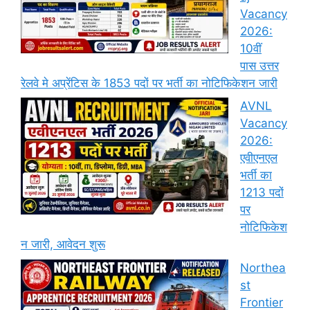
Vacancy
2026:
10वीं
पास उत्तर
रेलवे मे अप्रेंटिस के 1853 पदों पर भर्ती का नोटिफिकेशन जारी
AVNL
Vacancy
2026:
एवीएनएल
भर्ती का
1213 पदों
पर
नोटिफिकेश
न जारी, आवेदन शुरू
Northea
st
Frontier