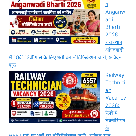
n
Anganw
adi
Bharti
2026
राजस्थान
आंगनवाड़ी
में 10वीं 12वीं पास के लिए भर्ती का नोटिफिकेशन जारी, आवेदन
शुरू
Railway
Technici
an
Vacancy
2026:
रेलवे में
टेक्नीशियन
के
6557 पदों पर भर्ती का नोटिफिकेशन जारी, आवेदन शुरू