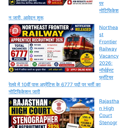
पर
नोटिफिकेश
न जारी, आवेदन शुरू
Northea
st
Frontier
Railway
Vacancy
2026:
नॉर्थईस्ट
फ्रंटियर
रेलवे में 10वीं पास अप्रेंटिस के 6777 पदों पर भर्ती का
नोटिफिकेशन जारी
Rajastha
n High
Court
Stenogr