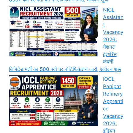
NICL
Assistan
t
Vacancy
2026:
नेशनल
इंश्योरेंस
कंपनी
लिमिटेड भर्ती का 500 पदों पर नोटिफिकेशन जारी, आवेदन शुरू
IOCL
Panipat
Refinery
Apprenti
ce
Vacancy
2026:
इंडियन