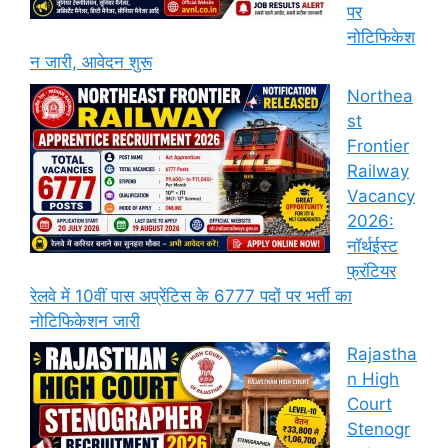
पर
नोटिफिकेश
न जारी, आवेदन शुरू
Northea
st
Frontier
Railway
Vacancy
2026:
नॉर्थईस्ट
फ्रंटियर
रेलवे में 10वीं पास अप्रेंटिस के 6777 पदों पर भर्ती का
नोटिफिकेशन जारी
Rajastha
n High
Court
Stenogr