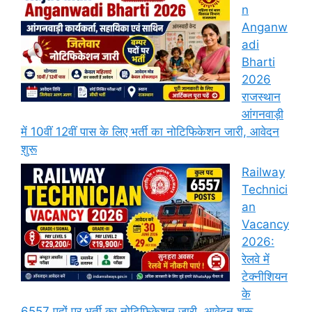
n
Anganw
adi
Bharti
2026
राजस्थान
आंगनवाड़ी
में 10वीं 12वीं पास के लिए भर्ती का नोटिफिकेशन जारी, आवेदन
शुरू
Railway
Technici
an
Vacancy
2026:
रेलवे में
टेक्नीशियन
के
6557 पदों पर भर्ती का नोटिफिकेशन जारी, आवेदन शुरू