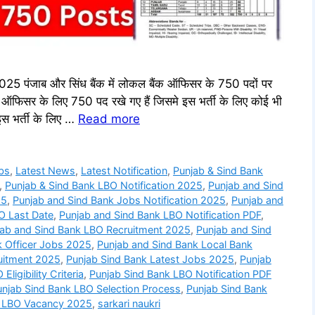
जाब और सिंध बैंक में लोकल बैंक ऑफिसर के 750 पदों पर
क ऑफिसर के लिए 750 पद रखे गए हैं जिसमे इस भर्ती के लिए कोई भी
इस भर्ती के लिए …
Read more
bs
,
Latest News
,
Latest Notification
,
Punjab & Sind Bank
,
Punjab & Sind Bank LBO Notification 2025
,
Punjab and Sind
25
,
Punjab and Sind Bank Jobs Notification 2025
,
Punjab and
O Last Date
,
Punjab and Sind Bank LBO Notification PDF
,
jab and Sind Bank LBO Recruitment 2025
,
Punjab and Sind
k Officer Jobs 2025
,
Punjab and Sind Bank Local Bank
uitment 2025
,
Punjab Sind Bank Latest Jobs 2025
,
Punjab
ligibility Criteria
,
Punjab Sind Bank LBO Notification PDF
unjab Sind Bank LBO Selection Process
,
Punjab Sind Bank
k LBO Vacancy 2025
,
sarkari naukri