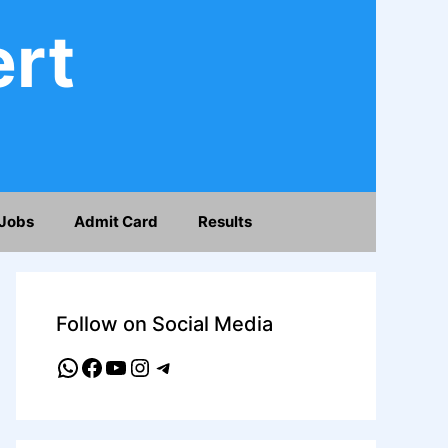
ert
Jobs
Admit Card
Results
Follow on Social Media
WhatsApp
Facebook
YouTube
Instagram
Telegram