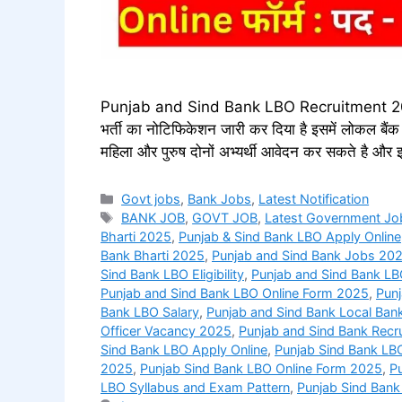
Punjab and Sind Bank LBO Recruitment 2025 पं
भर्ती का नोटिफिकेशन जारी कर दिया है इसमें लोकल बैं
महिला और पुरुष दोनों अभ्यर्थी आवेदन कर सकते है और 
Categories
Govt jobs
,
Bank Jobs
,
Latest Notification
Tags
BANK JOB
,
GOVT JOB
,
Latest Government Jo
Bharti 2025
,
Punjab & Sind Bank LBO Apply Online
Bank Bharti 2025
,
Punjab and Sind Bank Jobs 20
Sind Bank LBO Eligibility
,
Punjab and Sind Bank LB
Punjab and Sind Bank LBO Online Form 2025
,
Pun
Bank LBO Salary
,
Punjab and Sind Bank Local Ban
Officer Vacancy 2025
,
Punjab and Sind Bank Recr
Sind Bank LBO Apply Online
,
Punjab Sind Bank LBO E
2025
,
Punjab Sind Bank LBO Online Form 2025
,
P
LBO Syllabus and Exam Pattern
,
Punjab Sind Ban