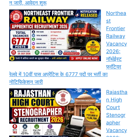
न जारी, आवेदन शुरू
Northea
st
Frontier
Railway
Vacancy
2026:
नॉर्थईस्ट
फ्रंटियर
रेलवे में 10वीं पास अप्रेंटिस के 6777 पदों पर भर्ती का
नोटिफिकेशन जारी
Rajastha
n High
Court
Stenogr
apher
Vacancy