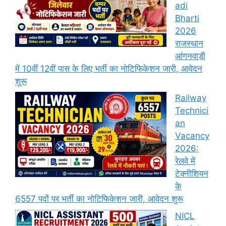
adi
Bharti
2026
राजस्थान
आंगनवाड़ी
में 10वीं 12वीं पास के लिए भर्ती का नोटिफिकेशन जारी, आवेदन
शुरू
Railway
Technici
an
Vacancy
2026:
रेलवे में
टेक्नीशियन
के
6557 पदों पर भर्ती का नोटिफिकेशन जारी, आवेदन शुरू
NICL