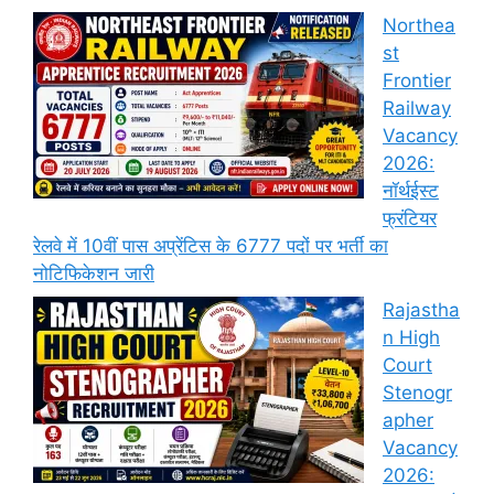
Northea
st
Frontier
Railway
Vacancy
2026:
नॉर्थईस्ट
फ्रंटियर
रेलवे में 10वीं पास अप्रेंटिस के 6777 पदों पर भर्ती का
नोटिफिकेशन जारी
Rajastha
n High
Court
Stenogr
apher
Vacancy
2026: