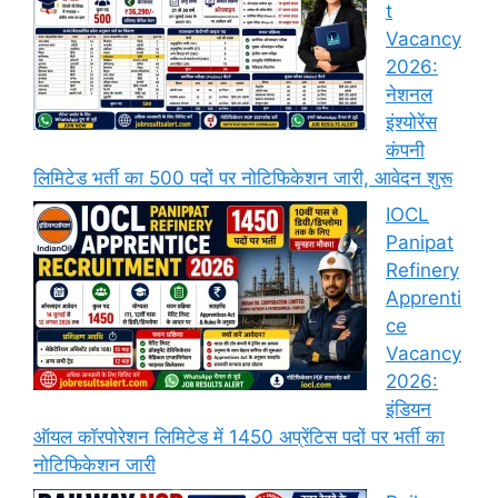
t
Vacancy
2026:
नेशनल
इंश्योरेंस
कंपनी
लिमिटेड भर्ती का 500 पदों पर नोटिफिकेशन जारी, आवेदन शुरू
IOCL
Panipat
Refinery
Apprenti
ce
Vacancy
2026:
इंडियन
ऑयल कॉरपोरेशन लिमिटेड में 1450 अप्रेंटिस पदों पर भर्ती का
नोटिफिकेशन जारी