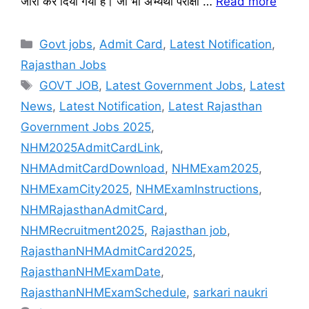
जारी कर दिया गया है। जो भी अभ्यर्थी परीक्षा …
Read more
Categories
Govt jobs
,
Admit Card
,
Latest Notification
,
Rajasthan Jobs
Tags
GOVT JOB
,
Latest Government Jobs
,
Latest
News
,
Latest Notification
,
Latest Rajasthan
Government Jobs 2025
,
NHM2025AdmitCardLink
,
NHMAdmitCardDownload
,
NHMExam2025
,
NHMExamCity2025
,
NHMExamInstructions
,
NHMRajasthanAdmitCard
,
NHMRecruitment2025
,
Rajasthan job
,
RajasthanNHMAdmitCard2025
,
RajasthanNHMExamDate
,
RajasthanNHMExamSchedule
,
sarkari naukri