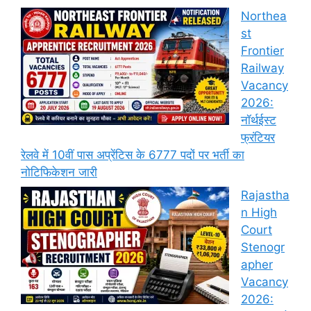
Northea
st
Frontier
Railway
Vacancy
2026:
नॉर्थईस्ट
फ्रंटियर
रेलवे में 10वीं पास अप्रेंटिस के 6777 पदों पर भर्ती का
नोटिफिकेशन जारी
Rajastha
n High
Court
Stenogr
apher
Vacancy
2026: