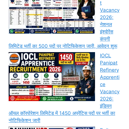
t
Vacancy
2026:
नेशनल
इंश्योरेंस
कंपनी
लिमिटेड भर्ती का 500 पदों पर नोटिफिकेशन जारी, आवेदन शुरू
IOCL
Panipat
Refinery
Apprenti
ce
Vacancy
2026:
इंडियन
ऑयल कॉरपोरेशन लिमिटेड में 1450 अप्रेंटिस पदों पर भर्ती का
नोटिफिकेशन जारी