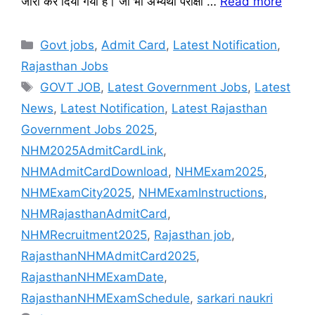
जारी कर दिया गया है। जो भी अभ्यर्थी परीक्षा …
Read more
Categories
Govt jobs
,
Admit Card
,
Latest Notification
,
Rajasthan Jobs
Tags
GOVT JOB
,
Latest Government Jobs
,
Latest
News
,
Latest Notification
,
Latest Rajasthan
Government Jobs 2025
,
NHM2025AdmitCardLink
,
NHMAdmitCardDownload
,
NHMExam2025
,
NHMExamCity2025
,
NHMExamInstructions
,
NHMRajasthanAdmitCard
,
NHMRecruitment2025
,
Rajasthan job
,
RajasthanNHMAdmitCard2025
,
RajasthanNHMExamDate
,
RajasthanNHMExamSchedule
,
sarkari naukri