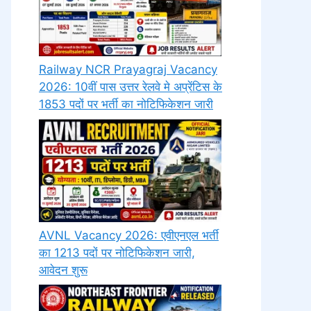
Railway NCR Prayagraj Vacancy
2026: 10वीं पास उत्तर रेलवे मे अप्रेंटिस के
1853 पदों पर भर्ती का नोटिफिकेशन जारी
AVNL Vacancy 2026: एवीएनएल भर्ती
का 1213 पदों पर नोटिफिकेशन जारी,
आवेदन शुरू