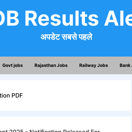
B Results Al
अपडेट सबसे पहले
Govt jobs
Rajasthan Jobs
Railway Jobs
Bank 
tion PDF
t 2025 – Notification Released For