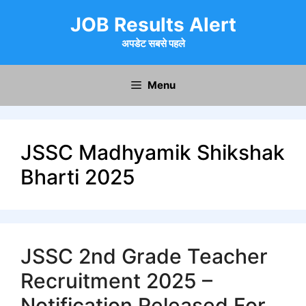
Skip
JOB Results Alert
to
content
अपडेट सबसे पहले
Menu
JSSC Madhyamik Shikshak
Bharti 2025
JSSC 2nd Grade Teacher
Recruitment 2025 –
Notification Released For