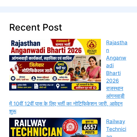
Recent Post
Rajastha
n
Anganw
adi
Bharti
2026
राजस्थान
आंगनवाड़ी
में 10वीं 12वीं पास के लिए भर्ती का नोटिफिकेशन जारी, आवेदन
शुरू
Railway
Technici
an