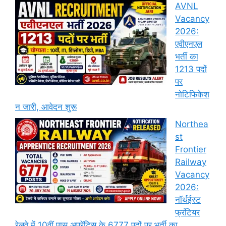
AVNL
Vacancy
2026:
एवीएनएल
भर्ती का
1213 पदों
पर
नोटिफिकेश
न जारी, आवेदन शुरू
Northea
st
Frontier
Railway
Vacancy
2026:
नॉर्थईस्ट
फ्रंटियर
रेलवे में 10वीं पास अप्रेंटिस के 6777 पदों पर भर्ती का