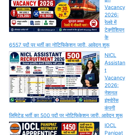
Vacancy
2026:
रेलवे में
टेक्नीशियन
के
6557 पदों पर भर्ती का नोटिफिकेशन जारी, आवेदन शुरू
NICL
Assistan
t
Vacancy
2026:
नेशनल
इंश्योरेंस
कंपनी
लिमिटेड भर्ती का 500 पदों पर नोटिफिकेशन जारी, आवेदन शुरू
IOCL
Panipat