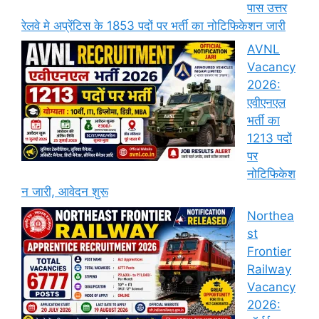
पास उत्तर
रेलवे मे अप्रेंटिस के 1853 पदों पर भर्ती का नोटिफिकेशन जारी
AVNL
Vacancy
2026:
एवीएनएल
भर्ती का
1213 पदों
पर
नोटिफिकेश
न जारी, आवेदन शुरू
Northea
st
Frontier
Railway
Vacancy
2026: