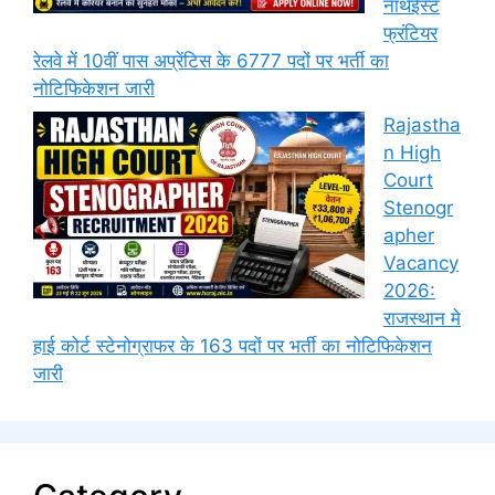
नॉर्थईस्ट
फ्रंटियर
रेलवे में 10वीं पास अप्रेंटिस के 6777 पदों पर भर्ती का
नोटिफिकेशन जारी
Rajastha
n High
Court
Stenogr
apher
Vacancy
2026:
राजस्थान मे
हाई कोर्ट स्टेनोग्राफर के 163 पदों पर भर्ती का नोटिफिकेशन
जारी