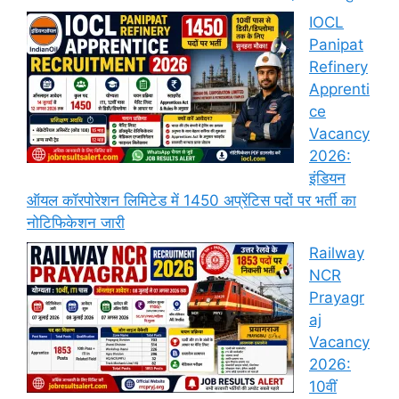
IOCL
Panipat
Refinery
Apprenti
ce
Vacancy
2026:
इंडियन
ऑयल कॉरपोरेशन लिमिटेड में 1450 अप्रेंटिस पदों पर भर्ती का
नोटिफिकेशन जारी
Railway
NCR
Prayagr
aj
Vacancy
2026:
10वीं