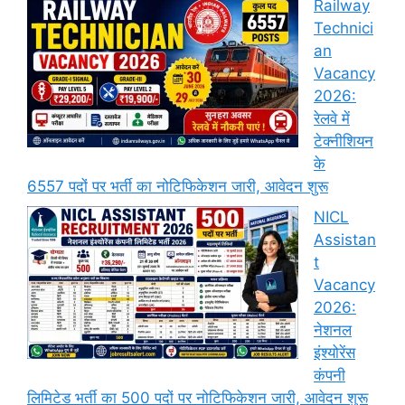
Railway
Technici
an
Vacancy
2026:
रेलवे में
टेक्नीशियन
के
6557 पदों पर भर्ती का नोटिफिकेशन जारी, आवेदन शुरू
NICL
Assistan
t
Vacancy
2026:
नेशनल
इंश्योरेंस
कंपनी
लिमिटेड भर्ती का 500 पदों पर नोटिफिकेशन जारी, आवेदन शुरू