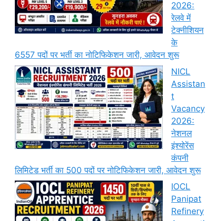
2026:
रेलवे में
टेक्नीशियन
के
6557 पदों पर भर्ती का नोटिफिकेशन जारी, आवेदन शुरू
NICL
Assistan
t
Vacancy
2026:
नेशनल
इंश्योरेंस
कंपनी
लिमिटेड भर्ती का 500 पदों पर नोटिफिकेशन जारी, आवेदन शुरू
IOCL
Panipat
Refinery