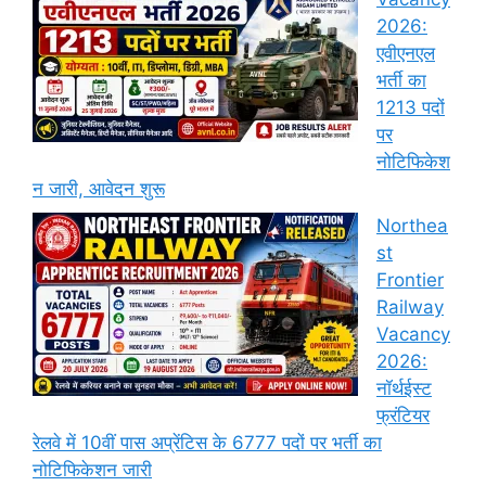
2026:
एवीएनएल
भर्ती का
1213 पदों
पर
नोटिफिकेश
न जारी, आवेदन शुरू
Northea
st
Frontier
Railway
Vacancy
2026:
नॉर्थईस्ट
फ्रंटियर
रेलवे में 10वीं पास अप्रेंटिस के 6777 पदों पर भर्ती का
नोटिफिकेशन जारी