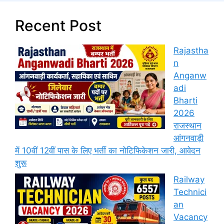
Recent Post
Rajastha
n
Anganw
adi
Bharti
2026
राजस्थान
आंगनवाड़ी
में 10वीं 12वीं पास के लिए भर्ती का नोटिफिकेशन जारी, आवेदन
शुरू
Railway
Technici
an
Vacancy