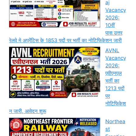
aj
Vacancy
2026:
10वीं
पास उत्तर
रेलवे मे अप्रेंटिस के 1853 पदों पर भर्ती का नोटिफिकेशन जारी
AVNL
Vacancy
2026:
एवीएनएल
भर्ती का
1213 पदों
पर
नोटिफिकेश
न जारी, आवेदन शुरू
Northea
st