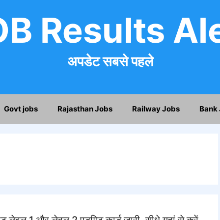
B Results Al
अपडेट सबसे पहले
Govt jobs
Rajasthan Jobs
Railway Jobs
Bank 
1 और लेवल 2 एडमिट कार्ड जारी, सीधे यहां से करें