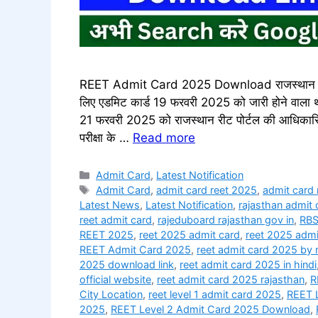
REET Admit Card 2025 Download राजस्थान माध्य
लिए एडमिट कार्ड 19 फरवरी 2025 को जारी होने वाला 
21 फरवरी 2025 को राजस्थान रीट पोर्टल की आधिकारिक
परीक्षा के …
Read more
Categories
Admit Card
,
Latest Notification
Tags
Admit Card
,
admit card reet 2025
,
admit card 
Latest News
,
Latest Notification
,
rajasthan admit c
reet admit card
,
rajeduboard rajasthan gov in
,
RB
REET 2025
,
reet 2025 admit card
,
reet 2025 admi
REET Admit Card 2025
,
reet admit card 2025 by 
2025 download link​
,
reet admit card 2025 in hindi​
official website
,
reet admit card 2025 rajasthan​
,
R
City Location
,
reet level 1 admit card 2025
,
REET 
2025
,
REET Level 2 Admit Card 2025 Download
,