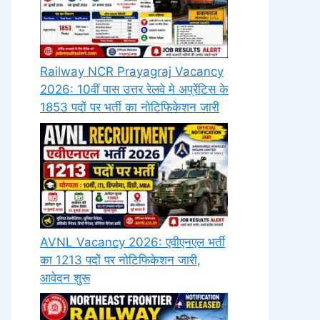
Railway NCR Prayagraj Vacancy
2026: 10वीं पास उत्तर रेलवे मे अप्रेंटिस के
1853 पदों पर भर्ती का नोटिफिकेशन जारी
AVNL Vacancy 2026: एवीएनएल भर्ती
का 1213 पदों पर नोटिफिकेशन जारी,
आवेदन शुरू