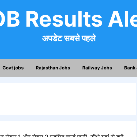
B Results Al
अपडेट सबसे पहले
Govt jobs
Rajasthan Jobs
Railway Jobs
Bank 
1 और लेवल 2 एडमिट कार्ड जारी, सीधे यहां से करें