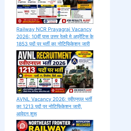
Railway NCR Prayagraj Vacancy
2026: 10वीं पास उत्तर रेलवे मे अप्रेंटिस के
1853 पदों पर भर्ती का नोटिफिकेशन जारी
AVNL Vacancy 2026: एवीएनएल भर्ती
का 1213 पदों पर नोटिफिकेशन जारी,
आवेदन शुरू