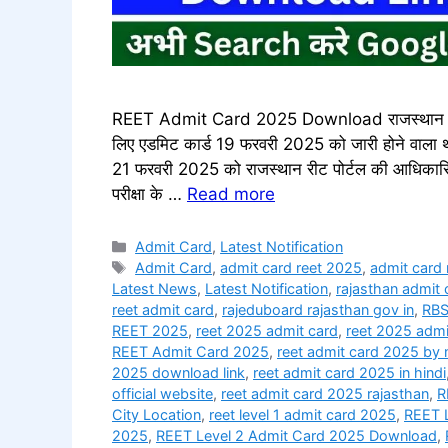
REET Admit Card 2025 Download राजस्थान माध्य
लिए एडमिट कार्ड 19 फरवरी 2025 को जारी होने वाला 
21 फरवरी 2025 को राजस्थान रीट पोर्टल की आधिकारिक
परीक्षा के …
Read more
Categories
Admit Card
,
Latest Notification
Tags
Admit Card
,
admit card reet 2025
,
admit card 
Latest News
,
Latest Notification
,
rajasthan admit c
reet admit card
,
rajeduboard rajasthan gov in
,
RB
REET 2025
,
reet 2025 admit card
,
reet 2025 admi
REET Admit Card 2025
,
reet admit card 2025 by 
2025 download link​
,
reet admit card 2025 in hindi​
official website
,
reet admit card 2025 rajasthan​
,
R
City Location
,
reet level 1 admit card 2025
,
REET 
2025
,
REET Level 2 Admit Card 2025 Download
,