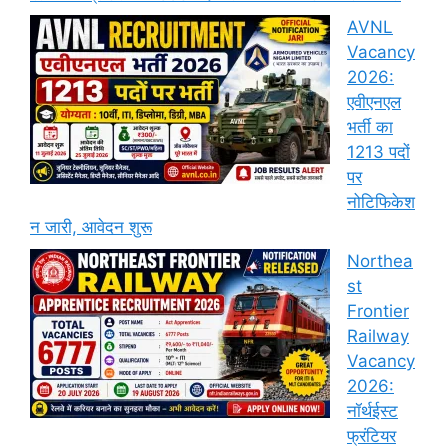
AVNL
Vacancy
2026:
एवीएनएल
भर्ती का
1213 पदों
पर
नोटिफिकेश
न जारी, आवेदन शुरू
Northea
st
Frontier
Railway
Vacancy
2026:
नॉर्थईस्ट
फ्रंटियर