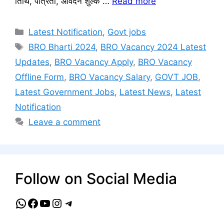
तिथि, पात्रता, आवेदन शुल्क …
Read more
Categories
Latest Notification
,
Govt jobs
Tags
BRO Bharti 2024
,
BRO Vacancy 2024 Latest
Updates
,
BRO Vacancy Apply
,
BRO Vacancy
Offline Form
,
BRO Vacancy Salary
,
GOVT JOB
,
Latest Government Jobs
,
Latest News
,
Latest
Notification
Leave a comment
Follow on Social Media
WhatsApp
Facebook
YouTube
Instagram
Telegram