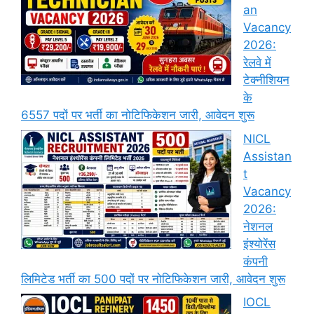
an
Vacancy
2026:
रेलवे में
टेक्नीशियन
के
6557 पदों पर भर्ती का नोटिफिकेशन जारी, आवेदन शुरू
NICL
Assistan
t
Vacancy
2026:
नेशनल
इंश्योरेंस
कंपनी
लिमिटेड भर्ती का 500 पदों पर नोटिफिकेशन जारी, आवेदन शुरू
IOCL