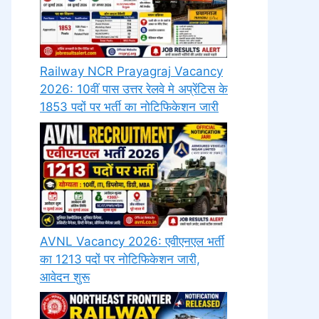
Railway NCR Prayagraj Vacancy
2026: 10वीं पास उत्तर रेलवे मे अप्रेंटिस के
1853 पदों पर भर्ती का नोटिफिकेशन जारी
AVNL Vacancy 2026: एवीएनएल भर्ती
का 1213 पदों पर नोटिफिकेशन जारी,
आवेदन शुरू