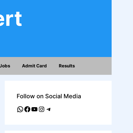
ert
Jobs
Admit Card
Results
Follow on Social Media
WhatsApp
Facebook
YouTube
Instagram
Telegram