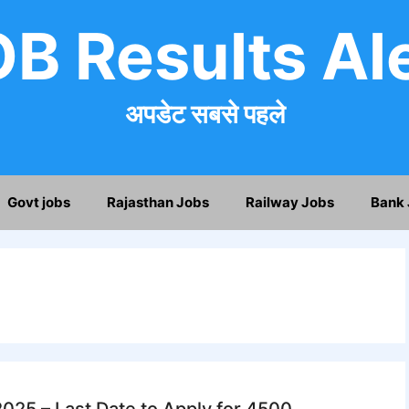
B Results Al
अपडेट सबसे पहले
Govt jobs
Rajasthan Jobs
Railway Jobs
Bank 
2025 – Last Date to Apply for 4500