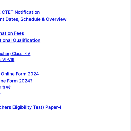
 CTET Notification
t Dates, Schedule & Overview
nation Fees
onal Qualification
cher) Class I-IV
 VI-VIII
 Online Form 2024
line Form 2024?
से पढ़े
e
rs Eligibility Test) Paper-I
k
)