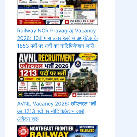
Railway NCR Prayagraj Vacancy
2026: 10वीं पास उत्तर रेलवे मे अप्रेंटिस के
1853 पदों पर भर्ती का नोटिफिकेशन जारी
AVNL Vacancy 2026: एवीएनएल भर्ती
का 1213 पदों पर नोटिफिकेशन जारी,
आवेदन शुरू