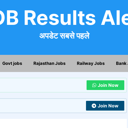
B Results Al
अपडेट सबसे पहले
Govt jobs
Rajasthan Jobs
Railway Jobs
Bank 
Join Now
Join Now