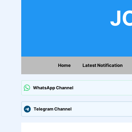
Skip
JO
to
content
Home
Latest Notification
WhatsApp Channel
Telegram Channel