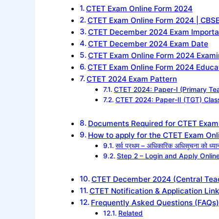
CTET Exam Online Form 2024
CTET Exam Online Form 2024 | CBSE
CTET December 2024 Exam Importan
CTET December 2024 Exam Date
CTET Exam Online Form 2024 Exami
CTET Exam Online Form 2024 Educati
CTET 2024 Exam Pattern
CTET 2024: Paper-I (Primary Tea
CTET 2024: Paper-II (TGT) Class
Documents Required for CTET Exam
How to apply for the CTET Exam On
सर्व प्रथम – अधिकारिक अधिसूचना को ध्यान 
Step 2 – Login and Apply Onlin
CTET December 2024 (Central Teache
CTET Notification & Application Lin
Frequently Asked Questions (FAQs
Related