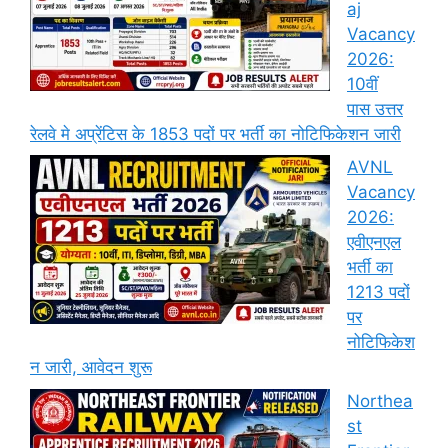
aj
Vacancy
2026:
10वीं
पास उत्तर
रेलवे मे अप्रेंटिस के 1853 पदों पर भर्ती का नोटिफिकेशन जारी
AVNL
Vacancy
2026:
एवीएनएल
भर्ती का
1213 पदों
पर
नोटिफिकेश
न जारी, आवेदन शुरू
Northea
st