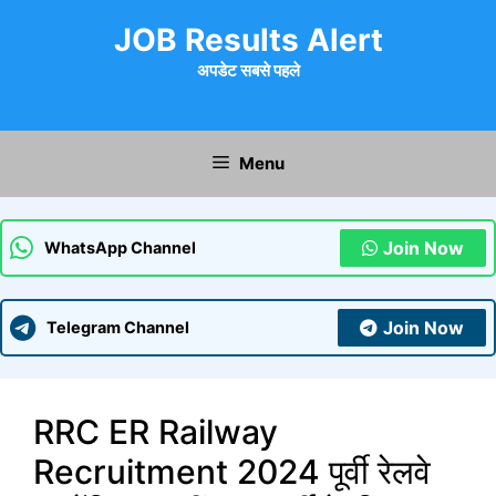
Skip
JOB Results Alert
to
content
अपडेट सबसे पहले
Menu
Join Now
WhatsApp Channel
Join Now
Telegram Channel
RRC ER Railway
Recruitment 2024 पूर्वी रेलवे