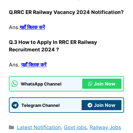
Q.
RRC ER Railway Vacancy 2024 Notification?
Ans.
यहाँ क्लिक करें
Q.3
H
ow to Apply In
RRC ER Railway
Recruitment 2024 ?
Ans.
यहाँ क्लिक करें
Join Now
WhatsApp Channel
Join Now
Telegram Channel
Categories
Latest Notification
,
Govt jobs
,
Railway Jobs