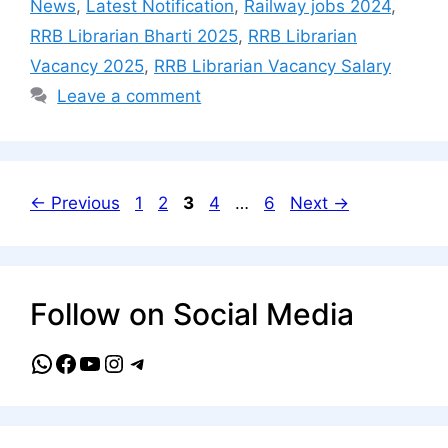
News
,
Latest Notification
,
Railway jobs 2024
,
RRB Librarian Bharti 2025
,
RRB Librarian
Vacancy 2025
,
RRB Librarian Vacancy Salary
Leave a comment
Page
Page
Page
Page
Page
←
Previous
1
2
3
4
…
6
Next
→
Follow on Social Media
WhatsApp
Facebook
YouTube
Instagram
Telegram