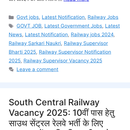
Categories
Govt jobs
,
Latest Notification
,
Railway Jobs
Tags
GOVT JOB
,
Latest Government Jobs
,
Latest
News
,
Latest Notification
,
Railway jobs 2024
,
Railway Sarkari Naukri
,
Railway Supervisor
Bharti 2025
,
Railway Supervisor Notification
2025
,
Railway Supervisor Vacancy 2025
Leave a comment
South Central Railway
Vacancy 2025: 10वीं पास हेतु
साउथ सेंट्रल रेलवे भर्ती के लिए