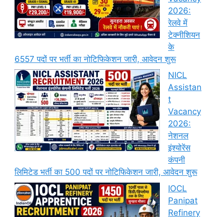
2026:
रेलवे में
टेक्नीशियन
के
6557 पदों पर भर्ती का नोटिफिकेशन जारी, आवेदन शुरू
NICL
Assistan
t
Vacancy
2026:
नेशनल
इंश्योरेंस
कंपनी
लिमिटेड भर्ती का 500 पदों पर नोटिफिकेशन जारी, आवेदन शुरू
IOCL
Panipat
Refinery