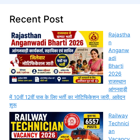
Recent Post
Rajastha
n
Anganw
adi
Bharti
2026
राजस्थान
आंगनवाड़ी
में 10वीं 12वीं पास के लिए भर्ती का नोटिफिकेशन जारी, आवेदन
शुरू
Railway
Technici
an
Vacancy