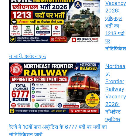
Vacancy
2026:
एवीएनएल
भर्ती का
1213 पदों
पर
नोटिफिकेश
न जारी, आवेदन शुरू
Northea
st
Frontier
Railway
Vacancy
2026:
नॉर्थईस्ट
फ्रंटियर
रेलवे में 10वीं पास अप्रेंटिस के 6777 पदों पर भर्ती का
नोटिफिकेशन जारी