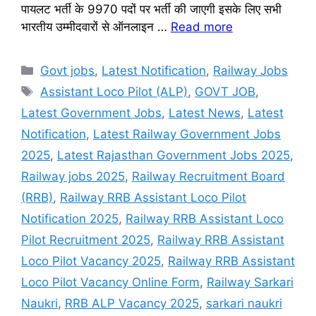
पायलट भर्ती के 9970 पदों पर भर्ती की जाएगी इसके लिए सभी
भारतीय उम्मीदवारों से ऑनलाइन …
Read more
Categories
Govt jobs
,
Latest Notification
,
Railway Jobs
Tags
Assistant Loco Pilot (ALP)
,
GOVT JOB
,
Latest Government Jobs
,
Latest News
,
Latest
Notification
,
Latest Railway Government Jobs
2025
,
Latest Rajasthan Government Jobs 2025
,
Railway jobs 2025
,
Railway Recruitment Board
(RRB)
,
Railway RRB Assistant Loco Pilot
Notification 2025
,
Railway RRB Assistant Loco
Pilot Recruitment 2025
,
Railway RRB Assistant
Loco Pilot Vacancy 2025
,
Railway RRB Assistant
Loco Pilot Vacancy Online Form
,
Railway Sarkari
Naukri
,
RRB ALP Vacancy 2025
,
sarkari naukri