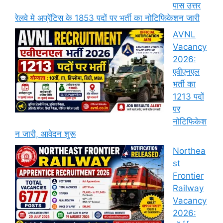
पास उत्तर
रेलवे मे अप्रेंटिस के 1853 पदों पर भर्ती का नोटिफिकेशन जारी
AVNL
Vacancy
2026:
एवीएनएल
भर्ती का
1213 पदों
पर
नोटिफिकेश
न जारी, आवेदन शुरू
Northea
st
Frontier
Railway
Vacancy
2026: