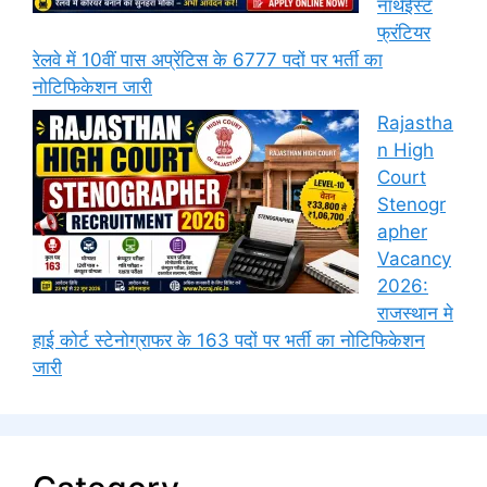
नॉर्थईस्ट
फ्रंटियर
रेलवे में 10वीं पास अप्रेंटिस के 6777 पदों पर भर्ती का
नोटिफिकेशन जारी
Rajastha
n High
Court
Stenogr
apher
Vacancy
2026:
राजस्थान मे
हाई कोर्ट स्टेनोग्राफर के 163 पदों पर भर्ती का नोटिफिकेशन
जारी