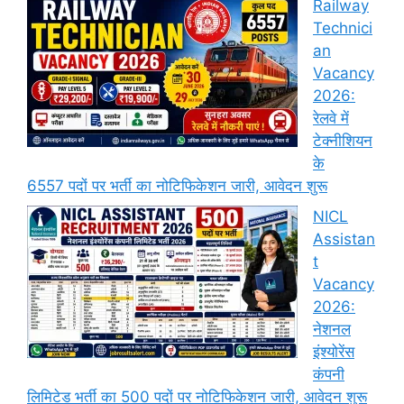
Railway
Technici
an
Vacancy
2026:
रेलवे में
टेक्नीशियन
के
6557 पदों पर भर्ती का नोटिफिकेशन जारी, आवेदन शुरू
NICL
Assistan
t
Vacancy
2026:
नेशनल
इंश्योरेंस
कंपनी
लिमिटेड भर्ती का 500 पदों पर नोटिफिकेशन जारी, आवेदन शुरू