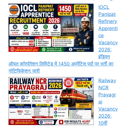
IOCL
Panipat
Refinery
Apprenti
ce
Vacancy
2026:
इंडियन
ऑयल कॉरपोरेशन लिमिटेड में 1450 अप्रेंटिस पदों पर भर्ती का
नोटिफिकेशन जारी
Railway
NCR
Prayagr
aj
Vacancy
2026:
10वीं