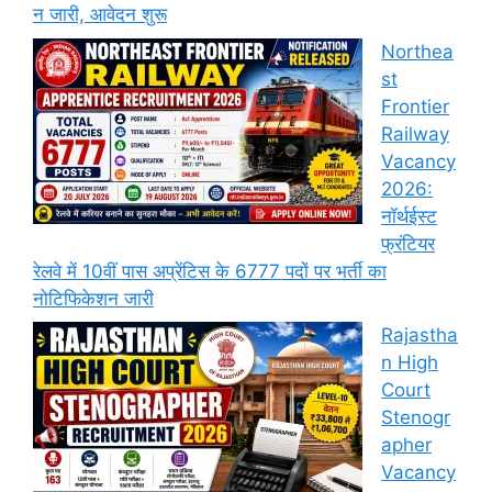
न जारी, आवेदन शुरू
Northea
st
Frontier
Railway
Vacancy
2026:
नॉर्थईस्ट
फ्रंटियर
रेलवे में 10वीं पास अप्रेंटिस के 6777 पदों पर भर्ती का
नोटिफिकेशन जारी
Rajastha
n High
Court
Stenogr
apher
Vacancy