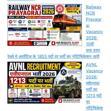
Railway
NCR
Prayagr
aj
Vacancy
2026:
10वीं
पास उत्तर
रेलवे मे अप्रेंटिस के 1853 पदों पर भर्ती का नोटिफिकेशन जारी
AVNL
Vacancy
2026:
एवीएनएल
भर्ती का
1213 पदों
पर
नोटिफिकेश