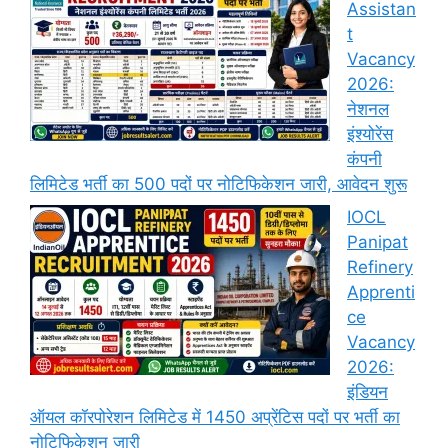
Assistan
t
Vacancy
2026:
नेशनल
इंश्योरेंस
कंपनी
लिमिटेड भर्ती का 500 पदों पर नोटिफिकेशन जारी, आवेदन शुरू
IOCL
Panipat
Refinery
Apprenti
ce
Vacancy
2026:
इंडियन
ऑयल कॉरपोरेशन लिमिटेड में 1450 अप्रेंटिस पदों पर भर्ती का
नोटिफिकेशन जारी