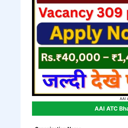
AAI 
AAI ATC
Bha