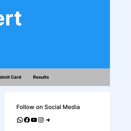
ert
dmit Card
Results
Follow on Social Media
WhatsApp
Facebook
YouTube
Instagram
Telegram