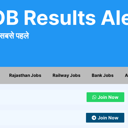
B Results Al
सबसे पहले
Rajasthan Jobs
Railway Jobs
Bank Jobs
A
Join Now
Join Now