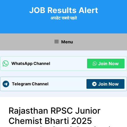
Skip
JOB Results Alert
to
content
अपडेट सबसे पहले
Menu
Join Now
WhatsApp Channel
Join Now
Telegram Channel
Rajasthan RPSC Junior
Chemist Bharti 2025