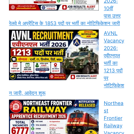
2026:
10वीं
पास उत्तर
रेलवे मे अप्रेंटिस के 1853 पदों पर भर्ती का नोटिफिकेशन जारी
AVNL
Vacancy
2026:
एवीएनएल
भर्ती का
1213 पदों
पर
नोटिफिकेश
न जारी, आवेदन शुरू
Northea
st
Frontier
Railway
Vacancy