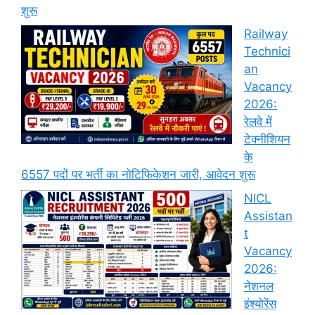
शुरू
Railway
Technici
an
Vacancy
2026:
रेलवे में
टेक्नीशियन
के
6557 पदों पर भर्ती का नोटिफिकेशन जारी, आवेदन शुरू
NICL
Assistan
t
Vacancy
2026:
नेशनल
इंश्योरेंस