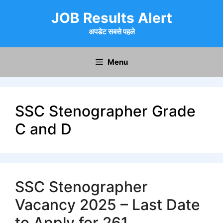
Skip
JOB Results Alert
to
content
अपडेट सबसे पहले
Menu
SSC Stenographer Grade
C and D
SSC Stenographer
Vacancy 2025 – Last Date
to Apply for 261