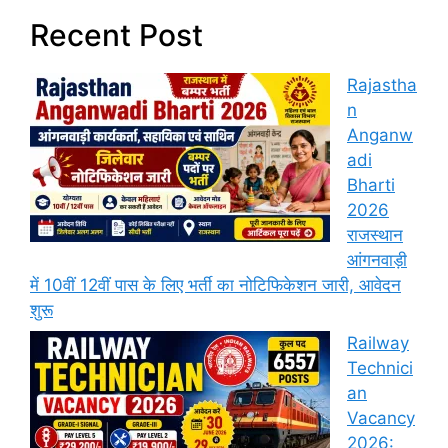
Recent Post
Rajastha
n
Anganw
adi
Bharti
2026
राजस्थान
आंगनवाड़ी
में 10वीं 12वीं पास के लिए भर्ती का नोटिफिकेशन जारी, आवेदन
शुरू
Railway
Technici
an
Vacancy
2026: