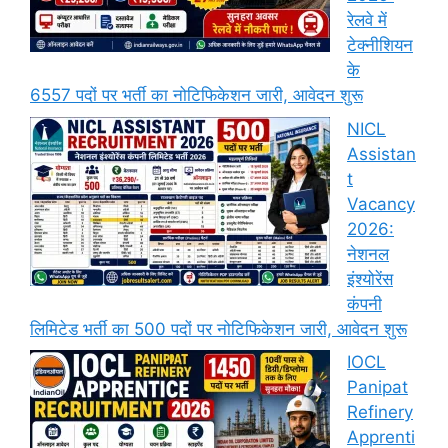
रेलवे में
टेक्नीशियन
के
6557 पदों पर भर्ती का नोटिफिकेशन जारी, आवेदन शुरू
NICL
Assistan
t
Vacancy
2026:
नेशनल
इंश्योरेंस
कंपनी
लिमिटेड भर्ती का 500 पदों पर नोटिफिकेशन जारी, आवेदन शुरू
IOCL
Panipat
Refinery
Apprenti